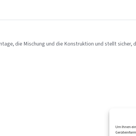
tage, die Mischung und die Konstruktion und stellt sicher, d
Um Ihnen ein
Homepa
Geräteinform