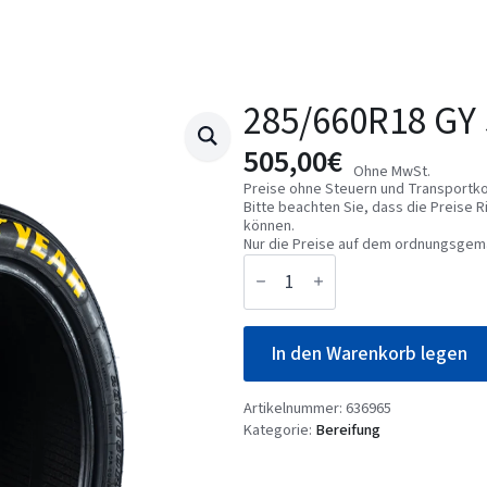
285/660R18 GY 
505,00
€
Ohne MwSt.
Preise ohne Steuern und Transportko
Bitte beachten Sie, dass die Preise
können.
Nur die Preise auf dem ordnungsgem
285/660R18
GY
SLICK
GT
01C1
In den Warenkorb legen
Menge
Artikelnummer:
636965
Kategorie:
Bereifung