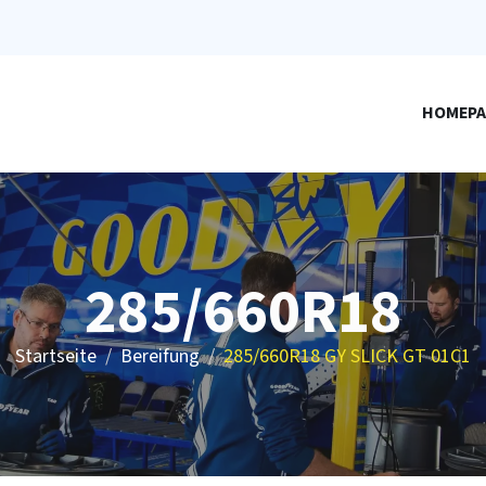
HOMEPA
285/660R18
Startseite
Bereifung
285/660R18 GY SLICK GT 01C1