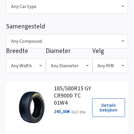
Any Car type
Samengesteld
Any Compound
Breedte
Diameter
Velg
Any Width
Any Diameter
Any RIM
185/580R15 GY
CR9000 TC
01W4
Details
bekijken
245,00
€
Excl. btw