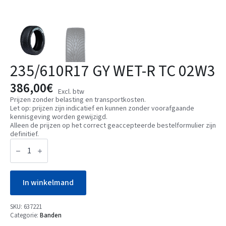
235/610R17 GY WET-R TC 02W3
386,00
€
Excl. btw
Prijzen zonder belasting en transportkosten.
Let op: prijzen zijn indicatief en kunnen zonder voorafgaande
kennisgeving worden gewijzigd.
Alleen de prijzen op het correct geaccepteerde bestelformulier zijn
definitief.
235/610R17
GY
WET-
R
TC
02W3
In winkelmand
aantal
SKU:
637221
Categorie:
Banden