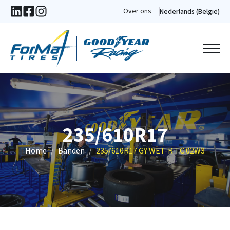
Over ons
Nederlands (België)
235/610R17
Home
Banden
235/610R17 GY WET-R TC 02W3