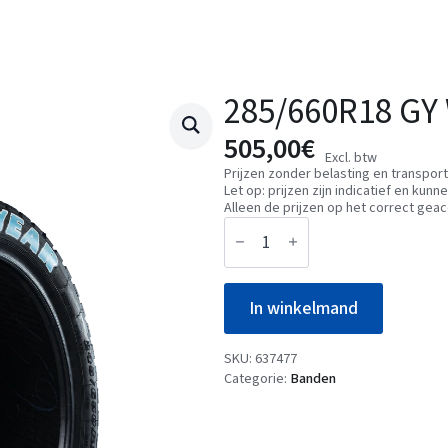
285/660R18 GY
505,00
€
Excl. btw
Prijzen zonder belasting en transpor
Let op: prijzen zijn indicatief en k
Alleen de prijzen op het correct geac
285/660R18
GY
WET-
L
GT
In winkelmand
01W2
aantal
SKU:
637477
Categorie:
Banden