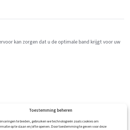
rvoor kan zorgen dat u de optimale band krijgt voor uw
Toestemming beheren
ervaringen te bieden, gebruiken we technologieën zoals cookies om
Kampioenschappen
Neem contact op met
rmatie op te slaan en/of te openen. Door toestemming te geven voor deze