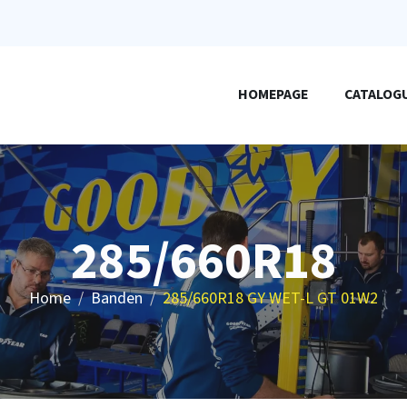
HOMEPAGE
CATALOG
285/660R18
Home
Banden
285/660R18 GY WET-L GT 01W2