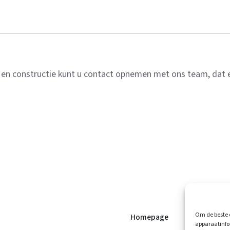
 en constructie kunt u contact opnemen met ons team, dat e
Om de beste 
Homepage
Catalogus
apparaatinfo