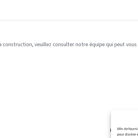
a construction, veuillez consulter notre équipe qui peut vou
Afin de fourni
Page d'accuei
pour stocker 