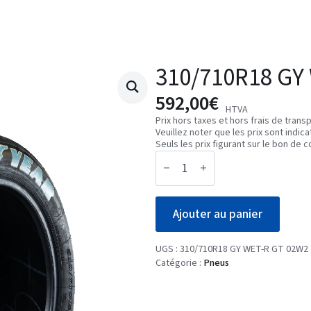
310/710R18 GY
592,00
€
HTVA
Prix hors taxes et hors frais de transp
Veuillez noter que les prix sont indic
Seuls les prix figurant sur le bon d
quantité
de
310/710R18
GY
WET-
Ajouter au panier
R
GT
02W2
UGS :
310/710R18 GY WET-R GT 02W2
Catégorie :
Pneus