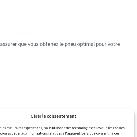
s assurer que vous obtenez le pneu optimal pour votre
Gérer le consentement
r les meilleures expériences, nous utilisons des technologies telles que les cookies
l
Catalogue
Championnats
Contact
et/ou accéder aux informations relatives à l'appareil. Le fait de consentir à ces