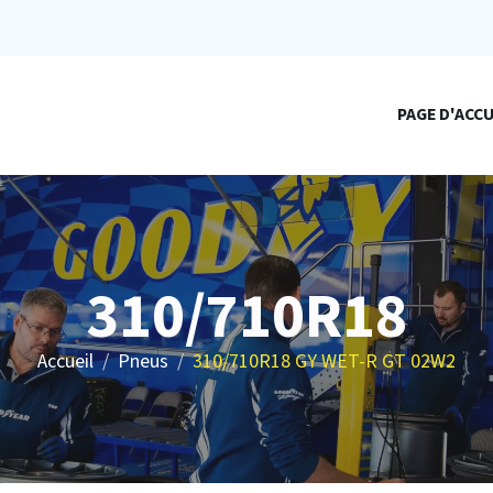
PAGE D'ACCU
310/710R18
Accueil
Pneus
310/710R18 GY WET-R GT 02W2