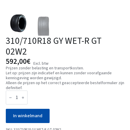
310/710R18 GY WET-R GT
02W2
592,00
€
Excl. btw
Prijzen zonder belasting en transportkosten.
Let op: prijzen zijn indicatief en kunnen zonder voorafgaande
kennisgeving worden gewijzigd.
Alleen de prijzen op het correct geaccepteerde bestelformulier zijn
definitief.
310/710R18
GY
WET-
R
GT
02W2
In winkelmand
aantal
SKU:
310/710R18 GY WET-R GT 02W2