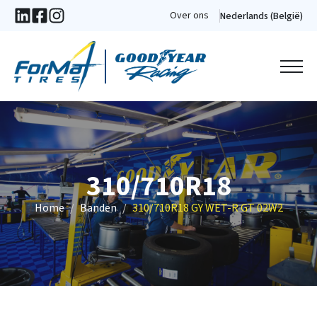
Over ons
Nederlands (België)
310/710R18
Home
Banden
310/710R18 GY WET-R GT 02W2